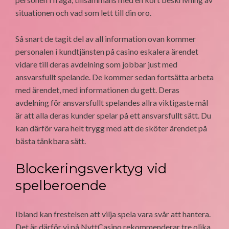
situationen och vad som lett till din oro.
Så snart de tagit del av all information ovan kommer
personalen i kundtjänsten på casino eskalera ärendet
vidare till deras avdelning som jobbar just med
ansvarsfullt spelande. De kommer sedan fortsätta arbeta
med ärendet, med informationen du gett. Deras
avdelning för ansvarsfullt spelandes allra viktigaste mål
är att alla deras kunder spelar på ett ansvarsfullt sätt. Du
kan därför vara helt trygg med att de sköter ärendet på
bästa tänkbara sätt.
Blockeringsverktyg vid
spelberoende
Ibland kan frestelsen att vilja spela vara svår att hantera.
Det är därför vi på NyttCasino rekommenderar tre olika